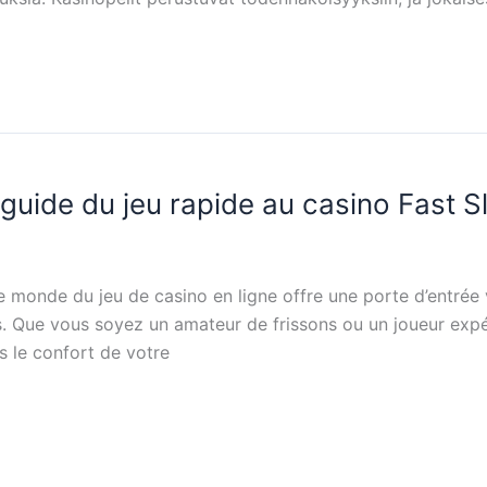
guide du jeu rapide au casino Fast S
 monde du jeu de casino en ligne offre une porte d’entrée v
tifs. Que vous soyez un amateur de frissons ou un joueur ex
 le confort de votre