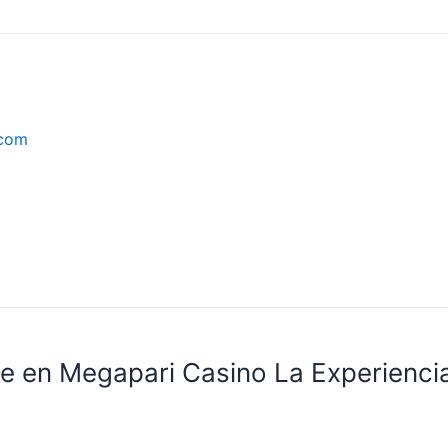
.com
e en Megapari Casino La Experienci