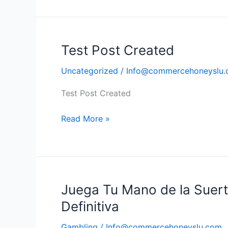
betting
sites
without
the
Test Post Created
usual
Uncategorized
/
Info@commercehoneyslu
clutter
and
Test Post Created
confusion
Test
Read More »
Post
Created
Juega Tu Mano de la Suert
Definitiva
Gambling
/
Info@commercehoneyslu.com