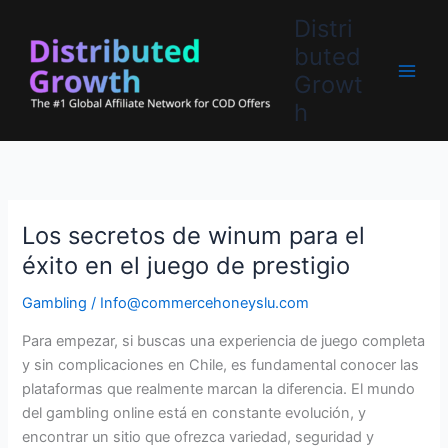
Skip
Distri
to
buted
content
Growt
h
Los secretos de winum para el
éxito en el juego de prestigio
Gambling
/
Info@commercehoneyslu.com
Para empezar, si buscas una experiencia de juego completa
y sin complicaciones en Chile, es fundamental conocer las
plataformas que realmente marcan la diferencia. El mundo
del gambling online está en constante evolución, y
encontrar un sitio que ofrezca variedad, seguridad y