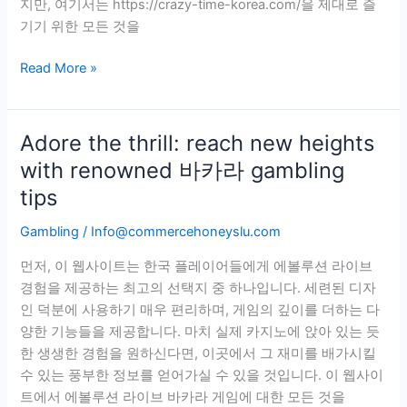
지만, 여기서는 https://crazy-time-korea.com/을 제대로 즐
기기 위한 모든 것을
Unlock
Read More »
the
thrill:
Beat
Adore the thrill: reach new heights
the
with renowned 바카라 gambling
house
tips
at
Crazy
Gambling
/
Info@commercehoneyslu.com
Time
casino
먼저, 이 웹사이트는 한국 플레이어들에게 에볼루션 라이브
games
경험을 제공하는 최고의 선택지 중 하나입니다. 세련된 디자
인 덕분에 사용하기 매우 편리하며, 게임의 깊이를 더하는 다
양한 기능들을 제공합니다. 마치 실제 카지노에 앉아 있는 듯
한 생생한 경험을 원하신다면, 이곳에서 그 재미를 배가시킬
수 있는 풍부한 정보를 얻어가실 수 있을 것입니다. 이 웹사이
트에서 에볼루션 라이브 바카라 게임에 대한 모든 것을