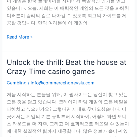
이 게임은 한국 플레이어들 사이에서 폭발적인 인기를 얻고
Juego
있습니다. 오늘, 저희는 이 매력적인 게임의 모든 것을 파헤쳐
Definitivo
여러분이 승리의 길로 나아갈 수 있도록 최고의 가이드를 제
공할 것입니다. 만약 여러분이 이 게임의
Elevate
Read More »
your
gambling
game
Unlock the thrill: Beat the house at
and
Crazy Time casino games
master
크
Gambling
/
Info@commercehoneyslu.com
레
처음 시작하는 분들을 위해, 이 웹사이트는 당신이 찾고 있는
이
모든 것을 담고 있습니다. 크레이지 타임 게임의 모든 비밀을
지
파헤치고 싶으신가요? 그렇다면 제대로 찾아오셨습니다. 이
타
곳에서는 게임의 기본 규칙부터 시작하여, 어떻게 하면 보너
임
스 라운드를 더 자주, 그리고 더 효과적으로 터뜨릴 수 있는지
slots
에 대한 실질적인 팁까지 제공합니다. 많은 정보가 흩어져 있