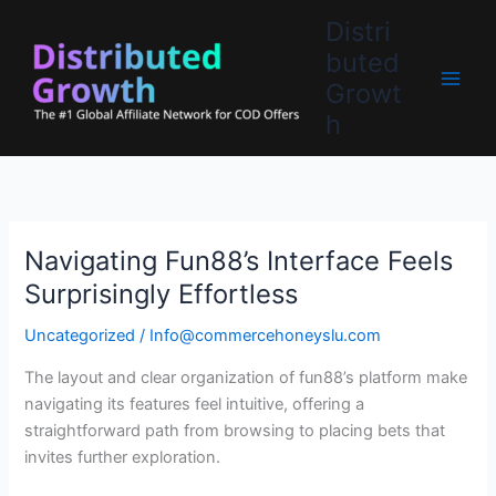
Skip
Distri
to
buted
content
Growt
h
Navigating Fun88’s Interface Feels
Surprisingly Effortless
Uncategorized
/
Info@commercehoneyslu.com
The layout and clear organization of fun88’s platform make
navigating its features feel intuitive, offering a
straightforward path from browsing to placing bets that
invites further exploration.