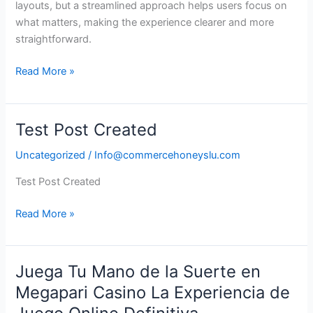
layouts, but a streamlined approach helps users focus on
what matters, making the experience clearer and more
straightforward.
Navigating
Read More »
Aussie
betting
sites
Test Post Created
without
the
Uncategorized
/
Info@commercehoneyslu.com
usual
Test Post Created
clutter
and
Test
Read More »
confusion
Post
Created
Juega Tu Mano de la Suerte en
Megapari Casino La Experiencia de