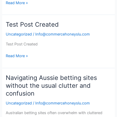
Navigating
Read More »
Fun88’s
Interface
Feels
Test Post Created
Surprisingly
Effortless
Uncategorized
/
Info@commercehoneyslu.com
Test Post Created
Test
Read More »
Post
Created
Navigating Aussie betting sites
without the usual clutter and
confusion
Uncategorized
/
Info@commercehoneyslu.com
Australian betting sites often overwhelm with cluttered