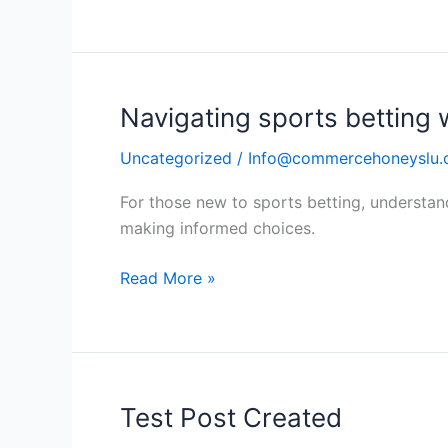
genius
of
gambling:
Proven
strategies
Navigating sports betting 
at
Uncategorized
/
Info@commercehoneyslu
Fancy
Reels
For those new to sports betting, understand
Casino.
making informed choices.
Navigating
Read More »
sports
betting
without
the
noise:
Test Post Created
a