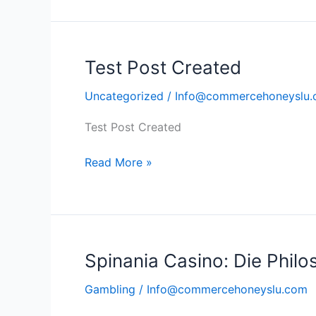
giriş
ile
ilk
adımda
Test Post Created
karmaşıklıktan
Uncategorized
/
Info@commercehoneyslu
uzak,
sade
Test Post Created
bir
çevrimiçi
Test
Read More »
deneyim
Post
yaşayın
Created
Spinania Casino: Die Philo
Gambling
/
Info@commercehoneyslu.com