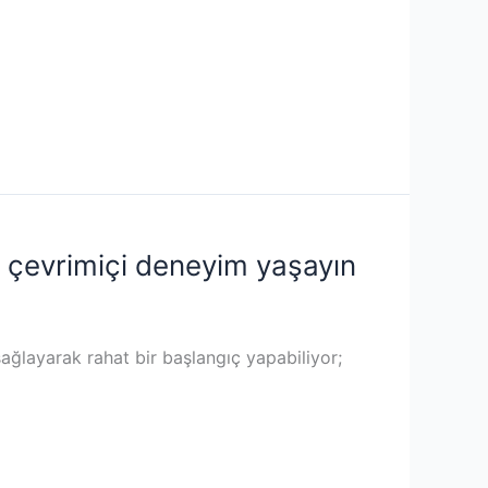
r çevrimiçi deneyim yaşayın
sağlayarak rahat bir başlangıç yapabiliyor;