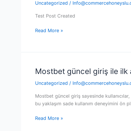
Uncategorized
/
Info@commercehoneyslu
clear
path
Test Post Created
for
newcomers
Test
Read More »
Post
Created
Mostbet güncel giriş ile il
Uncategorized
/
Info@commercehoneyslu
Mostbet güncel giriş sayesinde kullanıcılar
bu yaklaşım sade kullanım deneyimini ön pl
Mostbet
Read More »
güncel