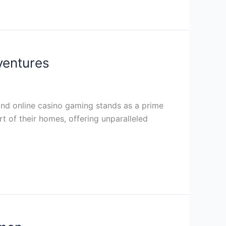
ventures
and online casino gaming stands as a prime
t of their homes, offering unparalleled