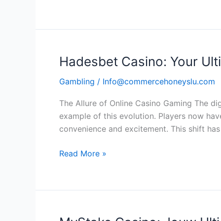
u
uw
winsten
bij
Corgislot
Hadesbet Casino: Your Ult
Casino
Gambling
/
Info@commercehoneyslu.com
maximaliseert
een
The Allure of Online Casino Gaming The dig
gids
example of this evolution. Players now hav
voor
convenience and excitement. This shift ha
gokcompetities
Hadesbet
Read More »
Casino:
Your
Ultimate
Guide
to