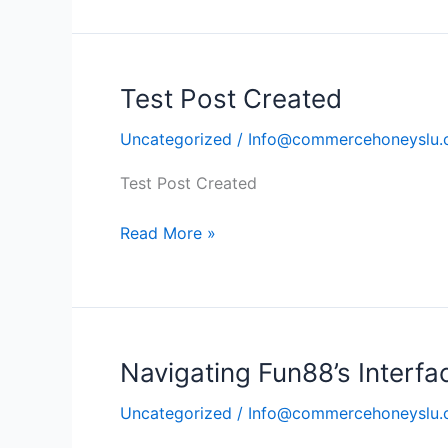
paperwork
and
jump
straight
Test Post Created
into
Uncategorized
/
Info@commercehoneyslu
no
verification
Test Post Created
casinos
for
Test
Read More »
hassle-
Post
free
Created
gaming
Navigating Fun88’s Interfac
Uncategorized
/
Info@commercehoneyslu