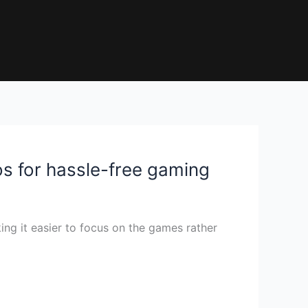
os for hassle-free gaming
ing it easier to focus on the games rather