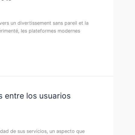
ers un divertissement sans pareil et la
périmenté, les plateformes modernes
 entre los usuarios
lidad de sus servicios, un aspecto que