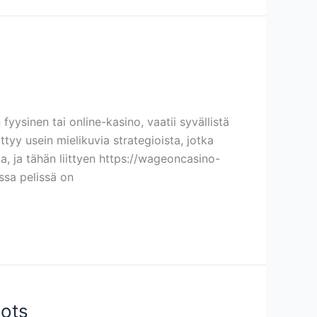
ysinen tai online-kasino, vaatii syvällistä
ttyy usein mielikuvia strategioista, jotka
a, ja tähän liittyen https://wageoncasino-
ssa pelissä on
lots