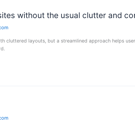
ites without the usual clutter and c
.com
ith cluttered layouts, but a streamlined approach helps us
rd.
.com