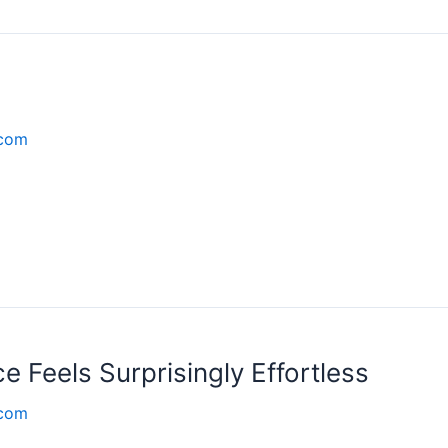
.com
e Feels Surprisingly Effortless
.com