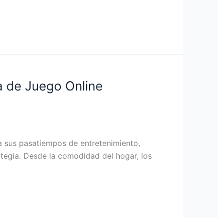
a de Juego Online
a sus pasatiempos de entretenimiento,
ategia. Desde la comodidad del hogar, los