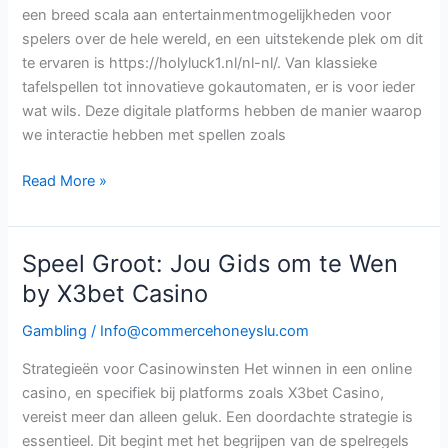
een breed scala aan entertainmentmogelijkheden voor
spelers over de hele wereld, en een uitstekende plek om dit
te ervaren is https://holyluck1.nl/nl-nl/. Van klassieke
tafelspellen tot innovatieve gokautomaten, er is voor ieder
wat wils. Deze digitale platforms hebben de manier waarop
we interactie hebben met spellen zoals
Speel
Read More »
je
weg
naar
Speel Groot: Jou Gids om te Wen
rijkdom
by X3bet Casino
bij
HolyLuck
Gambling
/
Info@commercehoneyslu.com
Casino
Strategieën voor Casinowinsten Het winnen in een online
casino, en specifiek bij platforms zoals X3bet Casino,
vereist meer dan alleen geluk. Een doordachte strategie is
essentieel. Dit begint met het begrijpen van de spelregels