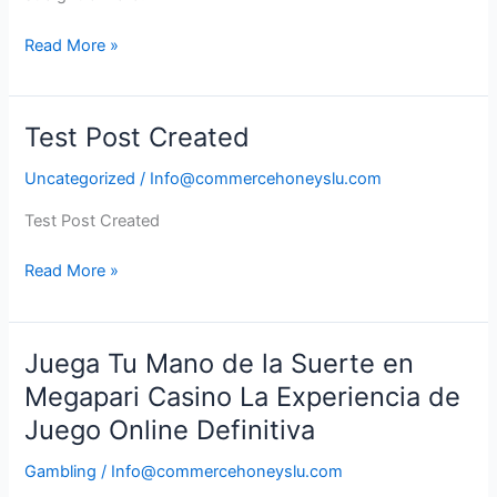
Navigating
Read More »
Aussie
betting
sites
Test Post Created
without
the
Uncategorized
/
Info@commercehoneyslu.com
usual
Test Post Created
clutter
and
Test
Read More »
confusion
Post
Created
Juega Tu Mano de la Suerte en
Megapari Casino La Experiencia de
Juego Online Definitiva
Gambling
/
Info@commercehoneyslu.com