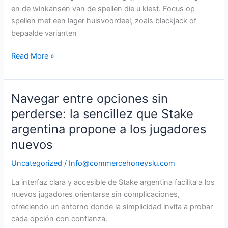
en de winkansen van de spellen die u kiest. Focus op
spellen met een lager huisvoordeel, zoals blackjack of
bepaalde varianten
Speel
Read More »
Groot:
Jou
Gids
Navegar entre opciones sin
om
perderse: la sencillez que Stake
te
argentina propone a los jugadores
Wen
by
nuevos
X3bet
Uncategorized
/
Info@commercehoneyslu.com
Casino
La interfaz clara y accesible de Stake argentina facilita a los
nuevos jugadores orientarse sin complicaciones,
ofreciendo un entorno donde la simplicidad invita a probar
cada opción con confianza.