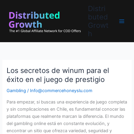
Skip
Distri
to
buted
content
Growt
h
Los secretos de winum para el
éxito en el juego de prestigio
Gambling
/
Info@commercehoneyslu.com
Para empezar, si buscas una experiencia de juego completa
y sin complicaciones en Chile, es fundamental conocer las
plataformas que realmente marcan la diferencia. El mundo
del gambling online está en constante evolución, y
encontrar un sitio que ofrezca variedad, seguridad y