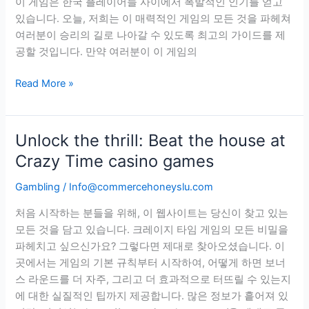
이 게임은 한국 플레이어들 사이에서 폭발적인 인기를 얻고
Juego
있습니다. 오늘, 저희는 이 매력적인 게임의 모든 것을 파헤쳐
Definitivo
여러분이 승리의 길로 나아갈 수 있도록 최고의 가이드를 제
공할 것입니다. 만약 여러분이 이 게임의
Elevate
Read More »
your
gambling
game
Unlock the thrill: Beat the house at
and
Crazy Time casino games
master
크
Gambling
/
Info@commercehoneyslu.com
레
처음 시작하는 분들을 위해, 이 웹사이트는 당신이 찾고 있는
이
모든 것을 담고 있습니다. 크레이지 타임 게임의 모든 비밀을
지
파헤치고 싶으신가요? 그렇다면 제대로 찾아오셨습니다. 이
타
곳에서는 게임의 기본 규칙부터 시작하여, 어떻게 하면 보너
임
스 라운드를 더 자주, 그리고 더 효과적으로 터뜨릴 수 있는지
slots
에 대한 실질적인 팁까지 제공합니다. 많은 정보가 흩어져 있