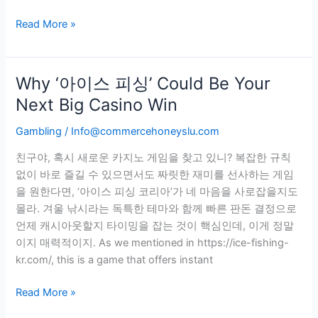
Adore
Read More »
the
thrill:
reach
Why ‘아이스 피싱’ Could Be Your
new
Next Big Casino Win
heights
with
Gambling
/
Info@commercehoneyslu.com
renowned
친구야, 혹시 새로운 카지노 게임을 찾고 있니? 복잡한 규칙
바
없이 바로 즐길 수 있으면서도 짜릿한 재미를 선사하는 게임
카
을 원한다면, ‘아이스 피싱 코리아’가 네 마음을 사로잡을지도
라
몰라. 겨울 낚시라는 독특한 테마와 함께 빠른 판돈 결정으로
gambling
언제 캐시아웃할지 타이밍을 잡는 것이 핵심인데, 이게 정말
tips
이지 매력적이지. As we mentioned in https://ice-fishing-
kr.com/, this is a game that offers instant
Why
Read More »
‘아