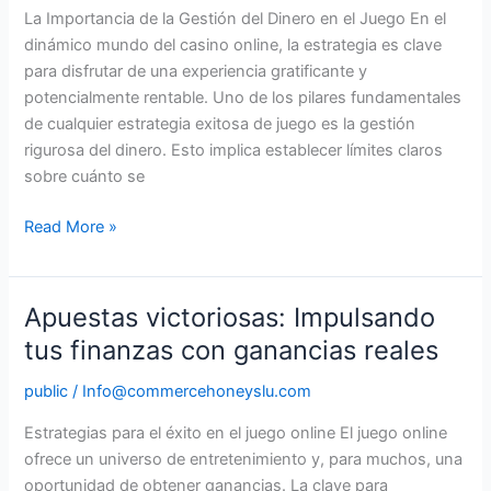
rush
La Importancia de la Gestión del Dinero en el Juego En el
dinámico mundo del casino online, la estrategia es clave
para disfrutar de una experiencia gratificante y
potencialmente rentable. Uno de los pilares fundamentales
de cualquier estrategia exitosa de juego es la gestión
rigurosa del dinero. Esto implica establecer límites claros
sobre cuánto se
Refina
Read More »
tu
estrategia
de
Apuestas victoriosas: Impulsando
casino:
tus finanzas con ganancias reales
Evalúa
tus
public
/
Info@commercehoneyslu.com
fondos
Estrategias para el éxito en el juego online El juego online
de
ofrece un universo de entretenimiento y, para muchos, una
juego
oportunidad de obtener ganancias. La clave para
para