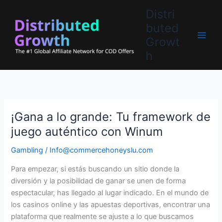
Skip
Distri
to
buted
content
Growt
h
¡Gana a lo grande: Tu framework de
juego auténtico con Winum
Gambling
/
Info@commercehoneyslu.com
Para empezar, si estás buscando un sitio donde la
diversión y la posibilidad de ganar se unen de forma
espectacular, has llegado al lugar indicado. En el mundo de
los casinos online y las apuestas deportivas, encontrar una
plataforma que realmente se ajuste a lo que buscamos