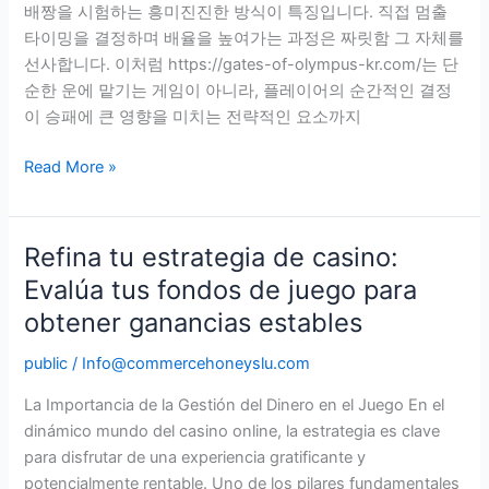
Win
배짱을 시험하는 흥미진진한 방식이 특징입니다. 직접 멈출
타이밍을 결정하며 배율을 높여가는 과정은 짜릿함 그 자체를
선사합니다. 이처럼 https://gates-of-olympus-kr.com/는 단
순한 운에 맡기는 게임이 아니라, 플레이어의 순간적인 결정
이 승패에 큰 영향을 미치는 전략적인 요소까지
Unlocking
Read More »
incredible
wins:
Savor
Refina tu estrategia de casino:
the
Evalúa tus fondos de juego para
Gates
obtener ganancias estables
of
Olympus
public
/
Info@commercehoneyslu.com
gambling
rush
La Importancia de la Gestión del Dinero en el Juego En el
dinámico mundo del casino online, la estrategia es clave
para disfrutar de una experiencia gratificante y
potencialmente rentable. Uno de los pilares fundamentales