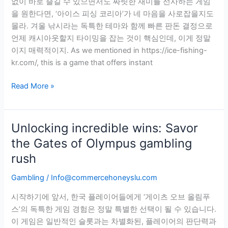
없이 바로 즐길 수 있으면서도 짜릿한 재미를 선사하는 게임
카
을 원한다면, ‘아이스 피싱 코리아’가 네 마음을 사로잡을지도
라
몰라. 겨울 낚시라는 독특한 테마와 함께 빠른 판돈 결정으로
gambling
언제 캐시아웃할지 타이밍을 잡는 것이 핵심인데, 이게 정말
tips
이지 매력적이지. As we mentioned in https://ice-fishing-
kr.com/, this is a game that offers instant
Why
Read More »
‘아
이
스
Unlocking incredible wins: Savor
피
the Gates of Olympus gambling
싱’
rush
Could
Be
Gambling
/
Info@commercehoneyslu.com
Your
Next
시작하기에 앞서, 한국 플레이어들에게 ‘게이츠 오브 올림푸
Big
스’의 독특한 게임 경험은 정말 특별한 선택이 될 수 있습니다.
Casino
이 게임은 일반적인 슬롯과는 차별화된, 플레이어의 판단력과