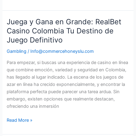
extraordinary
wins
with
Juega y Gana en Grande: RealBet
Crazy
Casino Colombia Tu Destino de
Time
Juego Definitivo
casino
jackpots.
Gambling
/
Info@commercehoneyslu.com
Para empezar, si buscas una experiencia de casino en línea
que combine emoción, variedad y seguridad en Colombia,
has llegado al lugar indicado. La escena de los juegos de
azar en línea ha crecido exponencialmente, y encontrar la
plataforma perfecta puede parecer una tarea ardua. Sin
embargo, existen opciones que realmente destacan,
ofreciendo una inmersión
Juega
Read More »
y
Gana