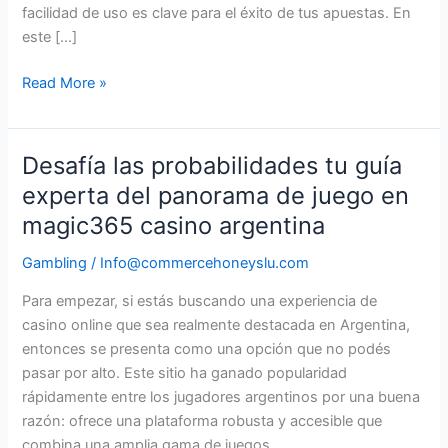
facilidad de uso es clave para el éxito de tus apuestas. En
este […]
Los
Read More »
secretos
de
winum
Desafía las probabilidades tu guía
para
experta del panorama de juego en
el
magic365 casino argentina
éxito
en
Gambling
/
Info@commercehoneyslu.com
el
juego
Para empezar, si estás buscando una experiencia de
de
casino online que sea realmente destacada en Argentina,
prestigio
entonces se presenta como una opción que no podés
pasar por alto. Este sitio ha ganado popularidad
rápidamente entre los jugadores argentinos por una buena
razón: ofrece una plataforma robusta y accesible que
combina una amplia gama de juegos