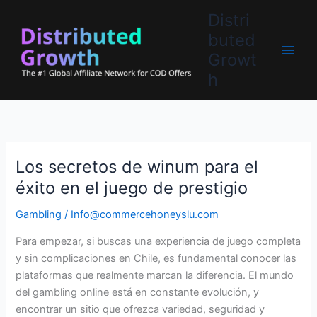
Skip
Distri
to
buted
content
Growt
h
Los secretos de winum para el
éxito en el juego de prestigio
Gambling
/
Info@commercehoneyslu.com
Para empezar, si buscas una experiencia de juego completa
y sin complicaciones en Chile, es fundamental conocer las
plataformas que realmente marcan la diferencia. El mundo
del gambling online está en constante evolución, y
encontrar un sitio que ofrezca variedad, seguridad y