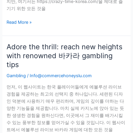
지만, 여기서는 https://crazy-time-korea.com/을 제대로 즐
기기 위한 모든 것을
Unlock
Read More »
the
thrill:
Beat
Adore the thrill: reach new heights
the
with renowned 바카라 gambling
house
tips
at
Crazy
Gambling
/
Info@commercehoneyslu.com
Time
casino
먼저, 이 웹사이트는 한국 플레이어들에게 에볼루션 라이브
games
경험을 제공하는 최고의 선택지 중 하나입니다. 세련된 디자
인 덕분에 사용하기 매우 편리하며, 게임의 깊이를 더하는 다
양한 기능들을 제공합니다. 마치 실제 카지노에 앉아 있는 듯
한 생생한 경험을 원하신다면, 이곳에서 그 재미를 배가시킬
수 있는 풍부한 정보를 얻어가실 수 있을 것입니다. 이 웹사이
트에서 에볼루션 라이브 바카라 게임에 대한 모든 것을