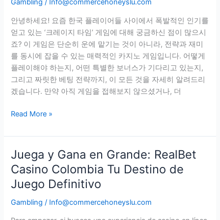
Gambling
/
Info@commercehoneyslu.com
juego
안녕하세요! 요즘 한국 플레이어들 사이에서 폭발적인 인기를
auténtico
얻고 있는 ‘크레이지 타임’ 게임에 대해 궁금하신 점이 많으시
con
죠? 이 게임은 단순히 운에 맡기는 것이 아니라, 전략과 재미
Winum
를 동시에 잡을 수 있는 매력적인 카지노 게임입니다. 어떻게
플레이해야 하는지, 어떤 특별한 보너스가 기다리고 있는지,
그리고 짜릿한 베팅 전략까지, 이 모든 것을 자세히 알려드리
겠습니다. 만약 아직 게임을 접해보지 않으셨거나, 더
Uncover
Read More »
extraordinary
wins
with
Juega y Gana en Grande: RealBet
Crazy
Casino Colombia Tu Destino de
Time
Juego Definitivo
casino
jackpots.
Gambling
/
Info@commercehoneyslu.com