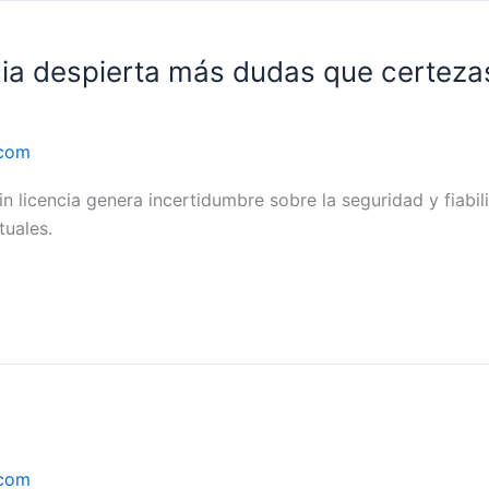
cia despierta más dudas que certezas
.com
in licencia genera incertidumbre sobre la seguridad y fiabi
tuales.
.com