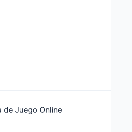
a de Juego Online