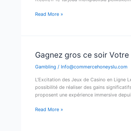
Juego
Online
WageOn
Read More »
Definitiva
Casino:n
ilmiömäiset
taktiikat
talon
voittamiseksi
Gagnez gros ce soir Votre 
Gambling
/
Info@commercehoneyslu.com
L’Excitation des Jeux de Casino en Ligne Le
possibilité de réaliser des gains significa
proposent une expérience immersive depuis
Gagnez
Read More »
gros
ce