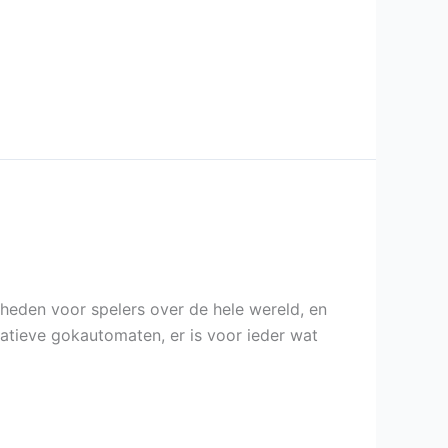
heden voor spelers over de hele wereld, en
novatieve gokautomaten, er is voor ieder wat