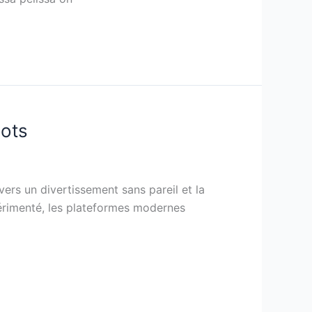
lots
ers un divertissement sans pareil et la
périmenté, les plateformes modernes