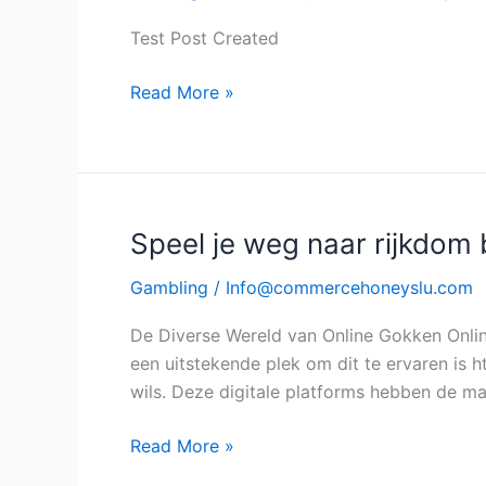
que
Test Post Created
certezas
entre
Test
Read More »
los
Post
usuarios
Created
comunes
Speel je weg naar rijkdom 
Gambling
/
Info@commercehoneyslu.com
De Diverse Wereld van Online Gokken Onlin
een uitstekende plek om dit te ervaren is ht
wils. Deze digitale platforms hebben de m
Speel
Read More »
je