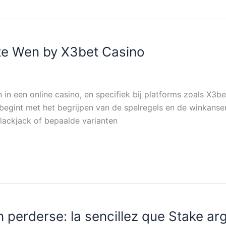
te Wen by X3bet Casino
n een online casino, en specifiek bij platforms zoals X3be
 begint met het begrijpen van de spelregels en de winkansen
blackjack of bepaalde varianten
 perderse: la sencillez que Stake ar