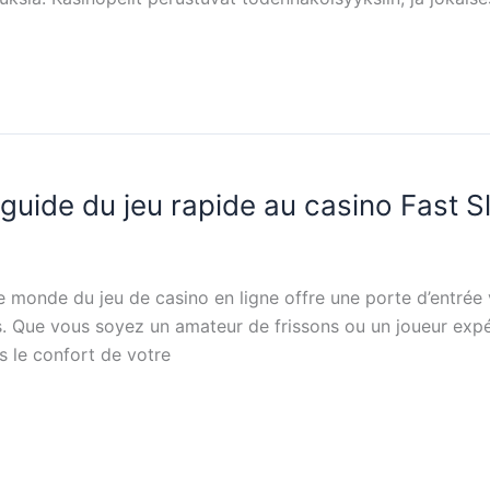
guide du jeu rapide au casino Fast S
 monde du jeu de casino en ligne offre une porte d’entrée v
tifs. Que vous soyez un amateur de frissons ou un joueur ex
 le confort de votre