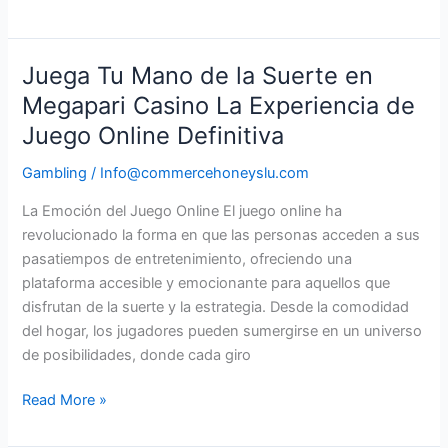
confusion
Post
Created
Juega Tu Mano de la Suerte en
Megapari Casino La Experiencia de
Juego Online Definitiva
Gambling
/
Info@commercehoneyslu.com
La Emoción del Juego Online El juego online ha
revolucionado la forma en que las personas acceden a sus
pasatiempos de entretenimiento, ofreciendo una
plataforma accesible y emocionante para aquellos que
disfrutan de la suerte y la estrategia. Desde la comodidad
del hogar, los jugadores pueden sumergirse en un universo
de posibilidades, donde cada giro
Juega
Read More »
Tu
Mano