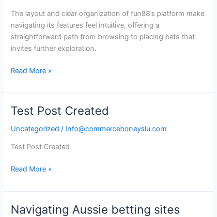
The layout and clear organization of fun88’s platform make
navigating its features feel intuitive, offering a
straightforward path from browsing to placing bets that
invites further exploration.
Navigating
Read More »
Fun88’s
Interface
Feels
Test Post Created
Surprisingly
Effortless
Uncategorized
/
Info@commercehoneyslu.com
Test Post Created
Test
Read More »
Post
Created
Navigating Aussie betting sites