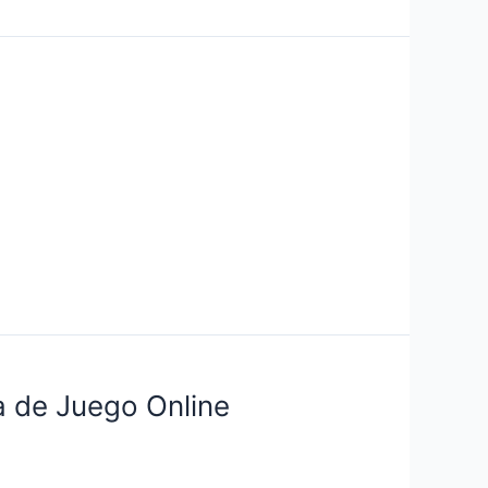
a de Juego Online