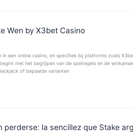
te Wen by X3bet Casino
n een online casino, en specifiek bij platforms zoals X3be
 begint met het begrijpen van de spelregels en de winkansen
blackjack of bepaalde varianten
 perderse: la sencillez que Stake ar