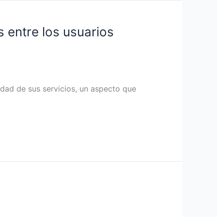
 entre los usuarios
lidad de sus servicios, un aspecto que