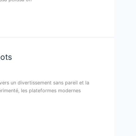
lots
ers un divertissement sans pareil et la
périmenté, les plateformes modernes