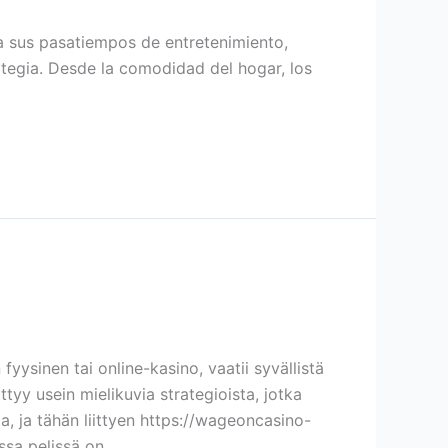
a sus pasatiempos de entretenimiento,
ategia. Desde la comodidad del hogar, los
ysinen tai online-kasino, vaatii syvällistä
ttyy usein mielikuvia strategioista, jotka
a, ja tähän liittyen https://wageoncasino-
ssa pelissä on