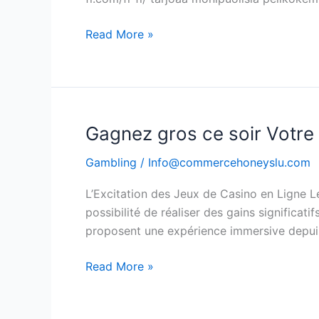
Juego
Online
WageOn
Read More »
Definitiva
Casino:n
ilmiömäiset
taktiikat
talon
voittamiseksi
Gagnez gros ce soir Votre 
Gambling
/
Info@commercehoneyslu.com
L’Excitation des Jeux de Casino en Ligne Le
possibilité de réaliser des gains significa
proposent une expérience immersive depuis
Gagnez
Read More »
gros
ce