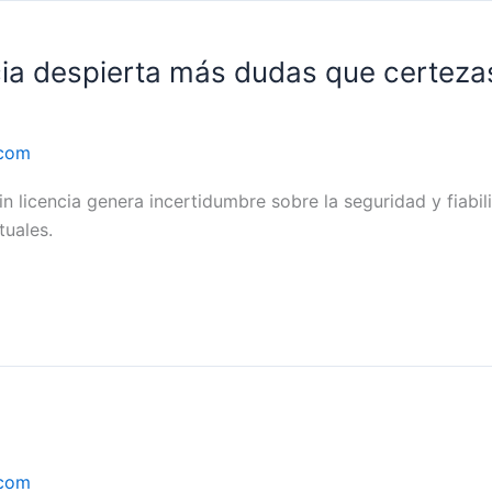
cia despierta más dudas que certezas
.com
in licencia genera incertidumbre sobre la seguridad y fiabi
tuales.
.com