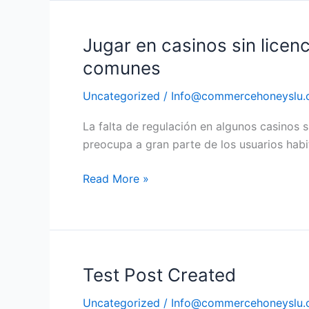
soir
Votre
guide
Jugar en casinos sin licen
du
comunes
jeu
rapide
Uncategorized
/
Info@commercehoneyslu
au
La falta de regulación en algunos casinos s
casino
preocupa a gran parte de los usuarios habi
Fast
Slots
Jugar
Read More »
en
casinos
sin
licencia
despierta
Test Post Created
más
Uncategorized
/
Info@commercehoneyslu
dudas