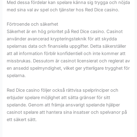
Med dessa fördelar kan spelare känna sig trygga och nöjda
med sina val av spel och tjänster hos Red Dice casino.
Förtroende och säkerhet
Säkerhet är en hög prioritet på Red Dice casino. Casinot
använder avancerad krypteringsteknik för att skydda
spelarnas data och finansiella uppgifter. Detta säkerställer
att all information förblir konfidentiell och inte kommer att
missbrukas. Dessutom är casinot licensierat och reglerat av
en ansedd spelmyndighet, vilket ger ytterligare trygghet för
spelarna.
Red Dice casino följer också rättvisa spelprinciper och
erbjuder spelare möjlighet att sätta gränser för sitt
spelande. Genom att främja ansvarigt spelande hjälper
casinot spelare att hantera sina insatser och spelvanor på
ett säkert sätt.