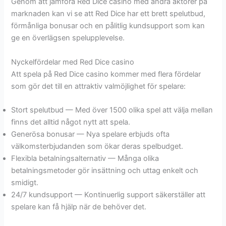
Genom att jämföra Red Dice casino med andra aktörer på
marknaden kan vi se att Red Dice har ett brett spelutbud,
förmånliga bonusar och en pålitlig kundsupport som kan
ge en överlägsen spelupplevelse.
Nyckelfördelar med Red Dice casino
Att spela på Red Dice casino kommer med flera fördelar
som gör det till en attraktiv valmöjlighet för spelare:
Stort spelutbud — Med över 1500 olika spel att välja mellan
finns det alltid något nytt att spela.
Generösa bonusar — Nya spelare erbjuds ofta
välkomsterbjudanden som ökar deras spelbudget.
Flexibla betalningsalternativ — Många olika
betalningsmetoder gör insättning och uttag enkelt och
smidigt.
24/7 kundsupport — Kontinuerlig support säkerställer att
spelare kan få hjälp när de behöver det.