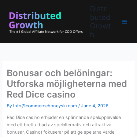
Skip
Distri
to
buted
content
Growt
h
Bonusar och belöningar:
Utforska möjligheterna med
Red Dice casino
By
Info@commercehoneyslu.com
/
June 4, 2026
Red Dice casino erbjuder en spännande spelupplevelse
med ett brett utbud av spelalternativ och attraktiva
bonusar. Casinot fokuserar på att ge spelarna värde