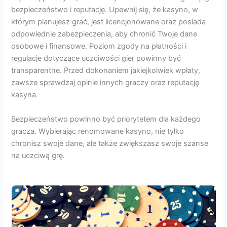
bezpieczeństwo i reputację. Upewnij się, że kasyno, w
którym planujesz grać, jest licencjonowane oraz posiada
odpowiednie zabezpieczenia, aby chronić Twoje dane
osobowe i finansowe. Poziom zgody na płatności i
regulacje dotyczące uczciwości gier powinny być
transparentne. Przed dokonaniem jakiejkolwiek wpłaty,
zawsze sprawdzaj opinie innych graczy oraz reputację
kasyna.
Bezpieczeństwo powinno być priorytetem dla każdego
gracza. Wybierając renomowane kasyno, nie tylko
chronisz swoje dane, ale także zwiększasz swoje szanse
na uczciwą grę.