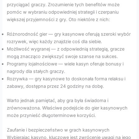
przyciągać graczy. Zrozumienie tych benefitów może
pomóc w wybraniu odpowiedniej strategii i czerpaniu
większej przyjemności z gry. Oto niektóre z nich:
Różnorodność gier — gry kasynowe oferują szeroki wybór
rozrywek, więc każdy znajdzie coś dla siebie.
Możliwość wygranej — z odpowiednią strategią, gracze
mogą znacząco zwiększyć swoje szanse na sukces.
Programy lojalnościowe — wiele kasyn oferuje bonusy i
nagrody dla stałych graczy.
Rozrywka — gry kasynowe to doskonała forma relaksu i
zabawy, dostępna przez 24 godziny na dobę.
Warto jednak pamiętać, aby gra była świadoma i
zrównoważona. Właściwe podejście do gier kasynowych
może przynieść długoterminowe korzyści.
Zaufanie i bezpieczeństwo w grach kasynowych
Wybierając kasyno, kluczowe jest zwrócenie uwagi na jego