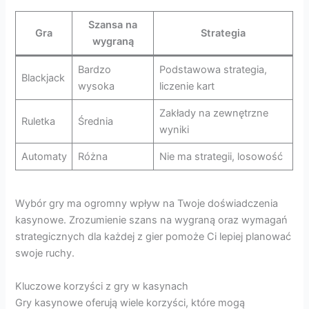
Szansa na
Gra
Strategia
wygraną
Bardzo
Podstawowa strategia,
Blackjack
wysoka
liczenie kart
Zakłady na zewnętrzne
Ruletka
Średnia
wyniki
Automaty
Różna
Nie ma strategii, losowość
Wybór gry ma ogromny wpływ na Twoje doświadczenia
kasynowe. Zrozumienie szans na wygraną oraz wymagań
strategicznych dla każdej z gier pomoże Ci lepiej planować
swoje ruchy.
Kluczowe korzyści z gry w kasynach
Gry kasynowe oferują wiele korzyści, które mogą