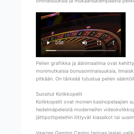
ominaisuuksia ja mukaansatempaavia pelik
Pelien grafiikka ja äänimaailma ovat kehit
monimutkaisia bonusominaisuuksia, ilmaiskier
pitkään. On tärkeää tutustua pelien sääntöih
Suositut Kolikkopelit
Kolikkopelit ovat monien kasinopelaajien su
hedelmäpeleistä moderneihin videokolikkopel
jättipottipeleihin liittyvät klassikot tai uus
Vawzen Gaming Casino tarjoaa laajan valikoi