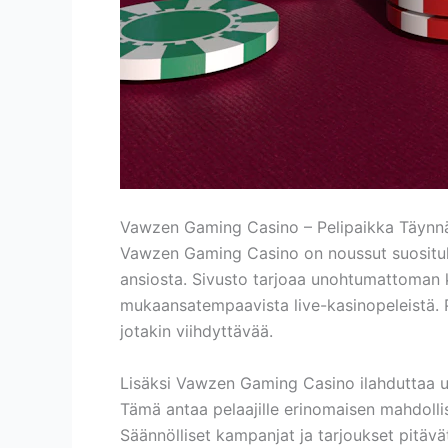
Vawzen Gaming Casino – Pelipaikka Täynnä
Vawzen Gaming Casino on noussut suosituks
ansiosta. Sivusto tarjoaa unohtumattoman ka
mukaansatempaavista live-kasinopeleistä. Pe
jotakin viihdyttävää.
Lisäksi Vawzen Gaming Casino ilahduttaa uus
Tämä antaa pelaajille erinomaisen mahdollis
Säännölliset kampanjat ja tarjoukset pitävät