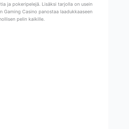
ia ja pokeripelejä. Lisäksi tarjolla on usein
awzen Gaming Casino panostaa laadukkaaseen
llisen pelin kaikille.