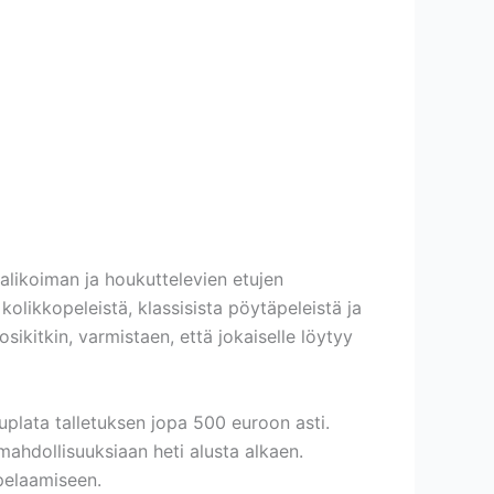
likoiman ja houkuttelevien etujen
olikkopeleistä, klassisista pöytäpeleistä ja
ikitkin, varmistaen, että jokaiselle löytyy
uplata talletuksen jopa 500 euroon asti.
mahdollisuuksiaan heti alusta alkaen.
 pelaamiseen.