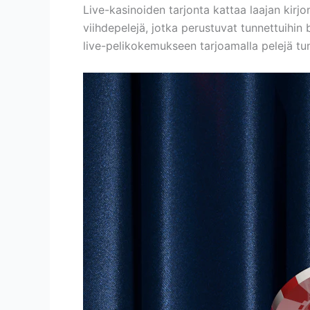
Live-kasinoiden tarjonta kattaa laajan kirjon
viihdepelejä, jotka perustuvat tunnettuihi
live-pelikokemukseen tarjoamalla pelejä tunne