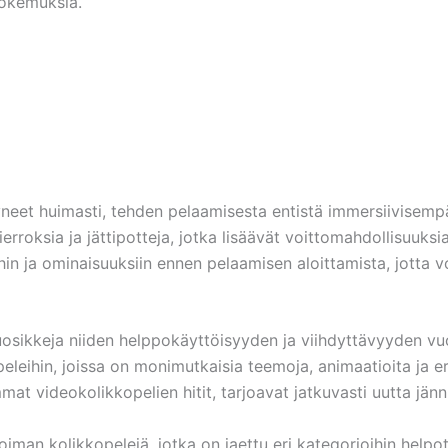
okemuksia.
tyneet huimasti, tehden pelaamisesta entistä immersiivisemp
roksia ja jättipotteja, jotka lisäävät voittomahdollisuuksia
in ja ominaisuuksiin ennen pelaamisen aloittamista, jotta voi 
osikkeja niiden helppokäyttöisyyden ja viihdyttävyyden vuo
eihin, joissa on monimutkaisia teemoja, animaatioita ja eri
immat videokolikkopelien hitit, tarjoavat jatkuvasti uutta jänn
man kolikkopelejä, jotka on jaettu eri kategorioihin helpot