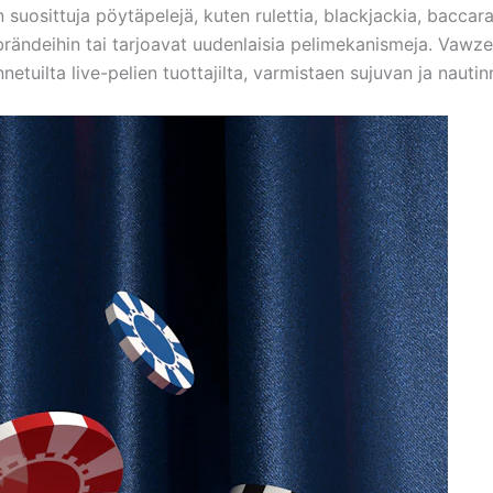
 suosittuja pöytäpelejä, kuten rulettia, blackjackia, baccarat
n brändeihin tai tarjoavat uudenlaisia pelimekanismeja. V
tuilta live-pelien tuottajilta, varmistaen sujuvan ja nautinno