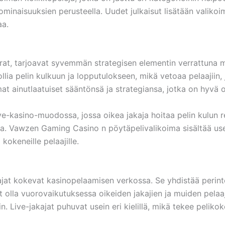
ominaisuuksien perusteella. Uudet julkaisut lisätään valikoim
aa.
carat, tarjoavat syvemmän strategisen elementin verrattuna 
llia pelin kulkuun ja lopputulokseen, mikä vetoaa pelaajiin,
omat ainutlaatuiset sääntönsä ja strategiansa, jotka on hyvä
ve-kasino-muodossa, jossa oikea jakaja hoitaa pelin kulun r
. Vawzen Gaming Casino n pöytäpelivalikoima sisältää useita
 kokeneille pelaajille.
aajat kokevat kasinopelaamisen verkossa. Se yhdistää perint
olla vuorovaikutuksessa oikeiden jakajien ja muiden pelaaji
 Live-jakajat puhuvat usein eri kielillä, mikä tekee pelik