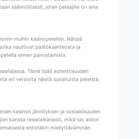
aan säännöllisesti, joten pelaajille on aina
moniin muihin kasinopeleihin. Näissä
 jotka nauttivat päätöksenteosta ja
 opetella ennen panostamista.
eaaliajassa. Tämä lisää autenttisuuden
 eri versioita näistä suosituista peleistä,
eisen kasinon jännityksen ja sosiaalisuuden
en kanssa reaaliaikaisesti, mikä luo aidon
okemuksesta entistäkin miellyttävämmän.