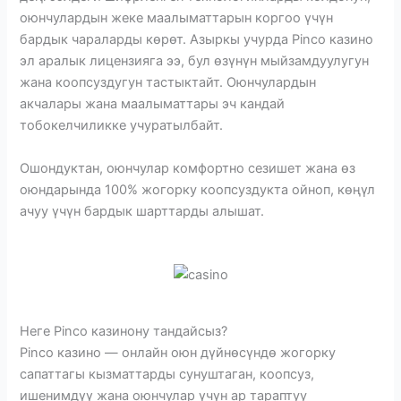
оюнчулардын жеке маалыматтарын коргоо үчүн
бардык чараларды көрөт. Азыркы учурда Pinco казино
эл аралык лицензияга ээ, бул өзүнүн мыйзамдуулугун
жана коопсуздугун тастыктайт. Оюнчулардын
акчалары жана маалыматтары эч кандай
тобокелчиликке учуратылбайт.
Ошондуктан, оюнчулар комфортно сезишет жана өз
оюндарында 100% жогорку коопсуздукта ойноп, көңүл
ачуу үчүн бардык шарттарды алышат.
Неге Pinco казинону тандайсыз?
Pinco казино — онлайн оюн дүйнөсүндө жогорку
сапаттагы кызматтарды сунуштаган, коопсуз,
ишенимдүү жана оюнчулар үчүн ар тараптуу