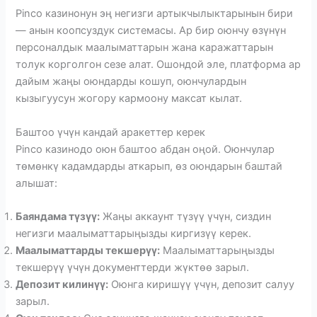
Pinco казинонун эң негизги артыкчылыктарынын бири
— анын коопсуздук системасы. Ар бир оюнчу өзүнүн
персоналдык маалыматтарын жана каражаттарын
толук корголгон сезе алат. Ошондой эле, платформа ар
дайым жаңы оюндарды кошуп, оюнчулардын
кызыгуусун жогору кармоону максат кылат.
Баштоо үчүн кандай аракеттер керек
Pinco казинодо оюн баштоо абдан оңой. Оюнчулар
төмөнкү кадамдарды аткарып, өз оюндарын баштай
алышат:
Баяндама түзүү:
Жаңы аккаунт түзүү үчүн, сиздин
негизги маалыматтарыңызды киргизүү керек.
Маалыматтарды текшерүү:
Маалыматтарыңызды
текшерүү үчүн документтерди жүктөө зарыл.
Депозит килинүү:
Оюнга киришүү үчүн, депозит салуу
зарыл.