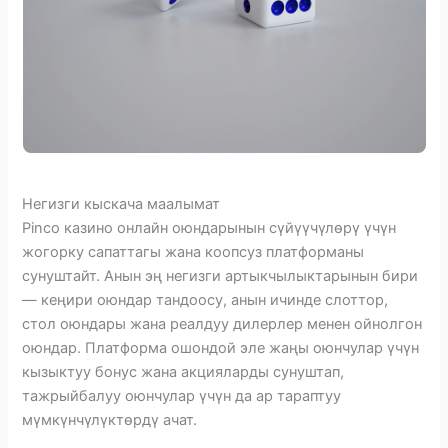
Негизги кыскача маалымат
Pinco казино онлайн оюндарынын сүйүүчүлөрү үчүн
жогорку сапаттагы жана коопсуз платформаны
сунуштайт. Анын эң негизги артыкчылыктарынын бири
— кеңири оюндар тандоосу, анын ичинде слоттор,
стол оюндары жана реалдуу дилерлер менен ойнолгон
оюндар. Платформа ошондой эле жаңы оюнчулар үчүн
кызыктуу бонус жана акцияларды сунуштап,
тажрыйбалуу оюнчулар үчүн да ар тараптуу
мүмкүнчүлүктөрдү ачат.