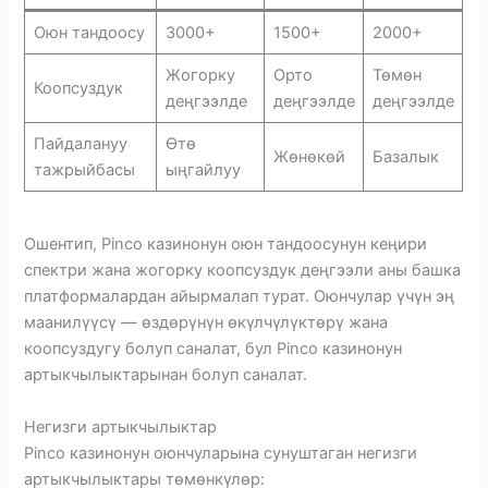
Оюн тандоосу
3000+
1500+
2000+
Жогорку
Орто
Төмөн
Коопсуздук
деңгээлде
деңгээлде
деңгээлде
Пайдалануу
Өтө
Жөнөкөй
Базалык
тажрыйбасы
ыңгайлуу
Ошентип, Pinco казинонун оюн тандоосунун кеңири
спектри жана жогорку коопсуздук деңгээли аны башка
платформалардан айырмалап турат. Оюнчулар үчүн эң
маанилүүсү — өздөрүнүн өкүлчүлүктөрү жана
коопсуздугу болуп саналат, бул Pinco казинонун
артыкчылыктарынан болуп саналат.
Негизги артыкчылыктар
Pinco казинонун оюнчуларына сунуштаган негизги
артыкчылыктары төмөнкүлөр: