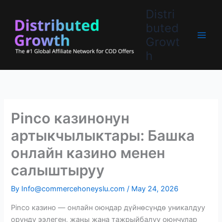
Skip
Distri
to
buted
content
Growt
h
Pinco казинонун
артыкчылыктары: Башка
онлайн казино менен
салыштыруу
By
Info@commercehoneyslu.com
/
May 24, 2026
Pinco казино — онлайн оюндар дүйнөсүндө уникалдуу
орунду ээлеген, жаңы жана тажрыйбалуу оюнчулар