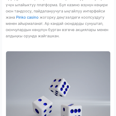
үчүн ылайыктуу платформа. Бул казино өзүнүн кеңири
оюн тандоосу, пайдалануучуга ыңгайлуу интерфейси
жана
Pinko casino
жогорку деңгээлдеги коопсуздугу
менен айырмаланат. Ар кандай оюндарды сунуштап,
оюнчулардын көңүлүн бурган өзгөчө акциялары менен
алдыңкы орунда жайгашкан.