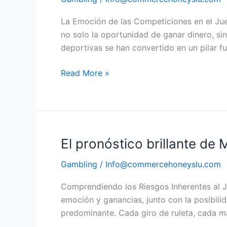
La Emoción de las Competiciones en el Jue
no solo la oportunidad de ganar dinero, si
deportivas se han convertido en un pilar fu
Descubre
Read More »
la
emocionante
competencia
de
apuestas
El pronóstico brillante de
melbet
Gambling
/
Info@commercehoneyslu.com
y
los
Comprendiendo los Riesgos Inherentes al Ju
potenciadores
emoción y ganancias, junto con la posibili
de
predominante. Cada giro de ruleta, cada m
casino