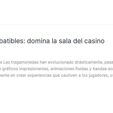
tibles: domina la sala del casino
 Las tragamonedas han evolucionado drásticamente, pasa
e gráficos impresionantes, animaciones fluidas y bandas so
ente en crear experiencias que cautiven a los jugadores, 