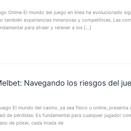
go Online El mundo del juego en línea ha evolucionado sign
no también experiencias inmersivas y competitivas. Las co
ndamental para atraer y retener a los […]
 Melbet: Navegando los riesgos del j
ego El mundo del casino, ya sea físico u online, presenta 
dad de pérdidas. Es fundamental para cualquier jugador co
ano de póker, cada tirada de