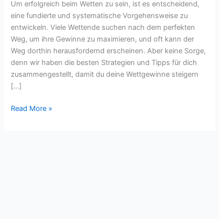
Um erfolgreich beim Wetten zu sein, ist es entscheidend,
eine fundierte und systematische Vorgehensweise zu
entwickeln. Viele Wettende suchen nach dem perfekten
Weg, um ihre Gewinne zu maximieren, und oft kann der
Weg dorthin herausfordernd erscheinen. Aber keine Sorge,
denn wir haben die besten Strategien und Tipps für dich
zusammengestellt, damit du deine Wettgewinne steigern
[…]
Établissez
Read More »
une
routine
de
pari
réussie
pour
des
profits
maximaux