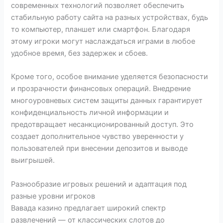
современных технологий позволяет обеспечить
стабильную работу сайта на разных устройствах, будь
то компьютер, планшет или смартфон. Благодаря
этому игроки могут наслаждаться играми в любое
удобное время, без задержек и сбоев.
Кроме того, особое внимание уделяется безопасности
и прозрачности финансовых операций. Внедрение
многоуровневых систем защиты данных гарантирует
конфиденциальность личной информации и
предотвращает несанкционированный доступ. Это
создает дополнительное чувство уверенности у
пользователей при внесении депозитов и выводе
выигрышей.
Разнообразие игровых решений и адаптация под
разные уровни игроков
Вавада казино предлагает широкий спектр
развлечений — от классических слотов до