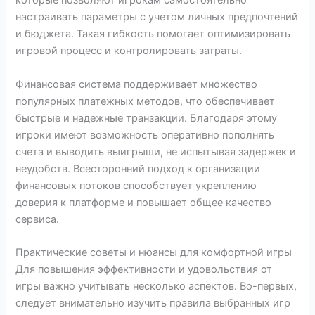
которые позволяют игрокам самостоятельно
настраивать параметры с учетом личных предпочтений
и бюджета. Такая гибкость помогает оптимизировать
игровой процесс и контролировать затраты.
Финансовая система поддерживает множество
популярных платежных методов, что обеспечивает
быстрые и надежные транзакции. Благодаря этому
игроки имеют возможность оперативно пополнять
счета и выводить выигрыши, не испытывая задержек и
неудобств. Всесторонний подход к организации
финансовых потоков способствует укреплению
доверия к платформе и повышает общее качество
сервиса.
Практические советы и нюансы для комфортной игры
Для повышения эффективности и удовольствия от
игры важно учитывать несколько аспектов. Во-первых,
следует внимательно изучить правила выбранных игр