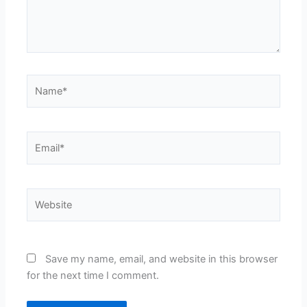
Name*
Email*
Website
Save my name, email, and website in this browser
for the next time I comment.