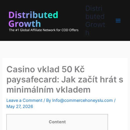
Skip
Distri
to
buted
content
Growt
h
Casino vklad 50 Kč
paysafecard: Jak začít hrát s
minimálním vkladem
Leave a Comment
/ By
Info@commercehoneyslu.com
/
May 27, 2026
Content