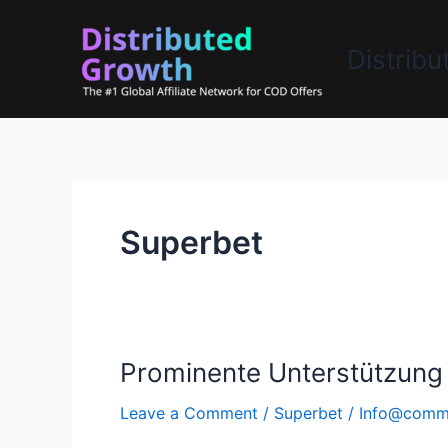
Skip
to
Distrib
content
Superbet
Prominente Unterstützung 
Leave a Comment
/
Superbet
/
Info@comm