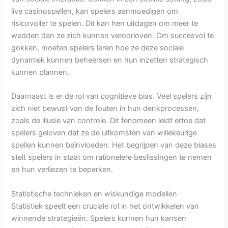
live casinospellen, kan spelers aanmoedigen om
risicovoller te spelen. Dit kan hen uitdagen om meer te
wedden dan ze zich kunnen veroorloven. Om succesvol te
gokken, moeten spelers leren hoe ze deze sociale
dynamiek kunnen beheersen en hun inzetten strategisch
kunnen plannen.
Daarnaast is er de rol van cognitieve bias. Veel spelers zijn
zich niet bewust van de fouten in hun denkprocessen,
zoals de illusie van controle. Dit fenomeen leidt ertoe dat
spelers geloven dat ze de uitkomsten van willekeurige
spellen kunnen beïnvloeden. Het begrijpen van deze biases
stelt spelers in staat om rationelere beslissingen te nemen
en hun verliezen te beperken.
Statistische technieken en wiskundige modellen
Statistiek speelt een cruciale rol in het ontwikkelen van
winnende strategieën. Spelers kunnen hun kansen