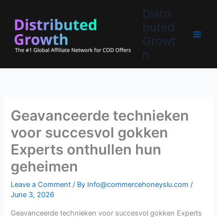
Skip
Distri
to
buted
content
Growt
h
Geavanceerde technieken
voor succesvol gokken
Experts onthullen hun
geheimen
Leave a Comment
/ By
Info@commercehoneyslu.com
/
June 3, 2026
Geavanceerde technieken voor succesvol gokken Experts