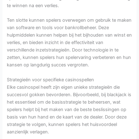
te winnen na een verlies.
Ten slotte kunnen spelers overwegen om gebruik te maken
van software en tools voor bankrollbeheer. Deze
hulpmiddelen kunnen helpen bij het bijhouden van winst en
verlies, en bieden inzicht in de effectiviteit van
verschillende inzetstrategieën. Door technologie in te
zetten, kunnen spelers hun spelervaring verbeteren en hun
kansen op langdurig succes vergroten.
Strategieën voor specifieke casinospellen
Elke casinospel heeft zijn eigen unieke strategieën die
succesvol gokken bevorderen. Bijvoorbeeld, bij blackjack is
het essentieel om de basisstrategie te beheersen, wat
spelers helpt bij het maken van de beste beslissingen op
basis van hun hand en de kaart van de dealer. Door deze
strategie te volgen, kunnen spelers het huisvoordeel
aanzienlijk verlagen.