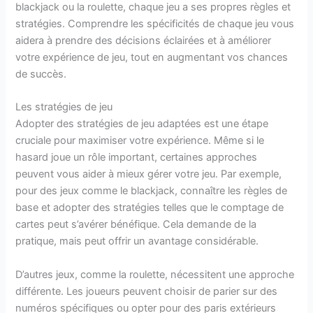
blackjack ou la roulette, chaque jeu a ses propres règles et
stratégies. Comprendre les spécificités de chaque jeu vous
aidera à prendre des décisions éclairées et à améliorer
votre expérience de jeu, tout en augmentant vos chances
de succès.
Les stratégies de jeu
Adopter des stratégies de jeu adaptées est une étape
cruciale pour maximiser votre expérience. Même si le
hasard joue un rôle important, certaines approches
peuvent vous aider à mieux gérer votre jeu. Par exemple,
pour des jeux comme le blackjack, connaître les règles de
base et adopter des stratégies telles que le comptage de
cartes peut s’avérer bénéfique. Cela demande de la
pratique, mais peut offrir un avantage considérable.
D’autres jeux, comme la roulette, nécessitent une approche
différente. Les joueurs peuvent choisir de parier sur des
numéros spécifiques ou opter pour des paris extérieurs