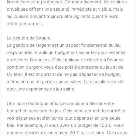
financières sont protégées. Comparativement, les casinos
physiques offrent une sécurité immédiate et visible, mais
les joueurs doivent toujours être vigilants quant à leurs
effets personnels.
La gestion de l’argent
La gestion de l’argent est un aspect fondamental du jeu
responsable. Établir un budget est essentiel pour éviter les
problèmes financiers. Cela implique de décider à l’avance
combien d’argent vous êtes prêt à consacrer au jeu et de
s’y tenir. Il est important de ne pas dépasser ce budget,
même en cas de pertes successives. La discipline est clé
pour une expérience de jeu saine.
Une autre technique efficace consiste à diviser votre
budget en sessions de jeu. Cela vous permet de contrôler
vos dépenses et d’éviter de tout dépenser en une seule
fois. Par exemple, si vous avez un budget de 100 €, vous
pourriez décider de jouer avec 20 € par session. Cela vous