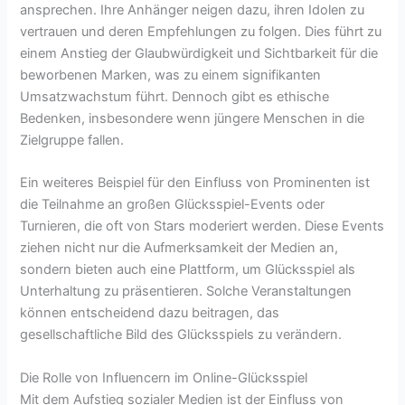
ansprechen. Ihre Anhänger neigen dazu, ihren Idolen zu
vertrauen und deren Empfehlungen zu folgen. Dies führt zu
einem Anstieg der Glaubwürdigkeit und Sichtbarkeit für die
beworbenen Marken, was zu einem signifikanten
Umsatzwachstum führt. Dennoch gibt es ethische
Bedenken, insbesondere wenn jüngere Menschen in die
Zielgruppe fallen.
Ein weiteres Beispiel für den Einfluss von Prominenten ist
die Teilnahme an großen Glücksspiel-Events oder
Turnieren, die oft von Stars moderiert werden. Diese Events
ziehen nicht nur die Aufmerksamkeit der Medien an,
sondern bieten auch eine Plattform, um Glücksspiel als
Unterhaltung zu präsentieren. Solche Veranstaltungen
können entscheidend dazu beitragen, das
gesellschaftliche Bild des Glücksspiels zu verändern.
Die Rolle von Influencern im Online-Glücksspiel
Mit dem Aufstieg sozialer Medien ist der Einfluss von