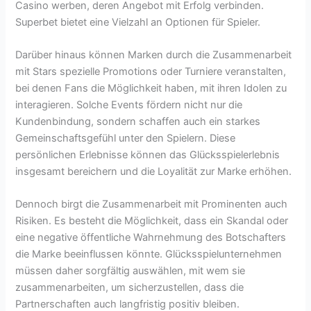
Casino werben, deren Angebot mit Erfolg verbinden.
Superbet bietet eine Vielzahl an Optionen für Spieler.
Darüber hinaus können Marken durch die Zusammenarbeit
mit Stars spezielle Promotions oder Turniere veranstalten,
bei denen Fans die Möglichkeit haben, mit ihren Idolen zu
interagieren. Solche Events fördern nicht nur die
Kundenbindung, sondern schaffen auch ein starkes
Gemeinschaftsgefühl unter den Spielern. Diese
persönlichen Erlebnisse können das Glücksspielerlebnis
insgesamt bereichern und die Loyalität zur Marke erhöhen.
Dennoch birgt die Zusammenarbeit mit Prominenten auch
Risiken. Es besteht die Möglichkeit, dass ein Skandal oder
eine negative öffentliche Wahrnehmung des Botschafters
die Marke beeinflussen könnte. Glücksspielunternehmen
müssen daher sorgfältig auswählen, mit wem sie
zusammenarbeiten, um sicherzustellen, dass die
Partnerschaften auch langfristig positiv bleiben.