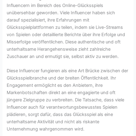
Influencern im Bereich des Online-Glücksspiels
unübersehbar geworden. Viele Influencer haben sich
darauf spezialisiert, ihre Erfahrungen mit
Glücksspielplattformen zu teilen, indem sie Live-Streams
von Spielen oder detaillierte Berichte über ihre Erfolge und
Misserfolge veröffentlichen. Diese authentische und oft
unterhaltsame Herangehensweise zieht zahlreiche
Zuschauer an und ermutigt sie, selbst aktiv zu werden.
Diese Influencer fungieren als eine Art Brücke zwischen der
Glücksspielbranche und der breiten Öffentlichkeit. Ihr
Engagement ermöglicht es den Anbietern, ihre
Markenbotschaften direkt an eine engagierte und oft
jüngere Zielgruppe zu verbreiten. Die Tatsache, dass viele
Influencer auch für verantwortungsbewusstes Spielen
plädieren, sorgt dafür, dass das Glücksspiel als eine
unterhaltsame Aktivität und nicht als riskante
Unternehmung wahrgenommen wird.