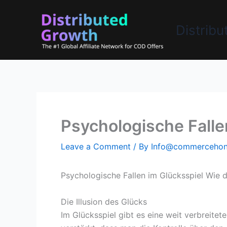
Skip
to
Distrib
content
Psychologische Falle
Leave a Comment
/ By
Info@commercehon
Psychologische Fallen im Glücksspiel Wie 
Die Illusion des Glücks
Im Glücksspiel gibt es eine weit verbreitete 