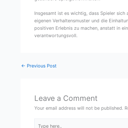
Insgesamt ist es wichtig, dass Spieler sic
eigenen Verhaltensmuster und die Einhaltu
positiven Erlebnis zu machen, anstatt in ei
verantwortungsvoll.
←
Previous Post
Leave a Comment
Your email address will not be published.
R
Type