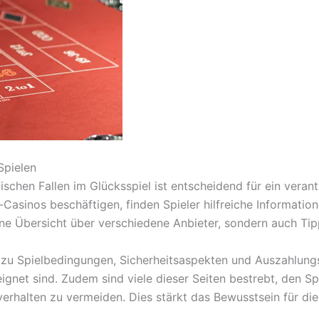
Spielen
chen Fallen im Glücksspiel ist entscheidend für ein verant
e-Casinos beschäftigen, finden Spieler hilfreiche Informati
eine Übersicht über verschiedene Anbieter, sondern auch Tip
n zu Spielbedingungen, Sicherheitsaspekten und Auszahlun
ignet sind. Zudem sind viele dieser Seiten bestrebt, den Spi
erhalten zu vermeiden. Dies stärkt das Bewusstsein für die