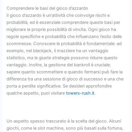
Comprendere le basi del gioco d’azzardo
Il gioco d’azzardo è un’attività che coinvolge rischi e
probabilità, ed è essenziale comprendere queste basi per
migliorare le proprie possibilità di vincita. Ogni gioco ha
regole specifiche e probabilità che influenzano l’esito delle
scommesse. Conoscere le probabilità è fondamentale: ad
esempio, nel blackjack, il mazziere ha un vantaggio
statistico, ma le giuste strategie possono ridurre questo
vantaggio. Inoltre, la gestione del bankroll è cruciale;
sapere quanto scommettere e quando fermarsi può fare la
differenza tra una sessione di gioco di successo e una che
porta a perdite significative. Se desideri approfondire
qualche aspetto, puoi visitare
towers-rush.it
.
Un aspetto spesso trascurato è la scelta del gioco. Alcuni
giochi, come le slot machine, sono più basati sulla fortuna,