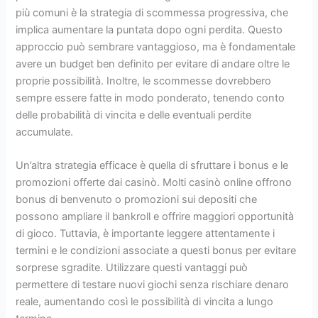
più comuni è la strategia di scommessa progressiva, che
implica aumentare la puntata dopo ogni perdita. Questo
approccio può sembrare vantaggioso, ma è fondamentale
avere un budget ben definito per evitare di andare oltre le
proprie possibilità. Inoltre, le scommesse dovrebbero
sempre essere fatte in modo ponderato, tenendo conto
delle probabilità di vincita e delle eventuali perdite
accumulate.
Un’altra strategia efficace è quella di sfruttare i bonus e le
promozioni offerte dai casinò. Molti casinò online offrono
bonus di benvenuto o promozioni sui depositi che
possono ampliare il bankroll e offrire maggiori opportunità
di gioco. Tuttavia, è importante leggere attentamente i
termini e le condizioni associate a questi bonus per evitare
sorprese sgradite. Utilizzare questi vantaggi può
permettere di testare nuovi giochi senza rischiare denaro
reale, aumentando così le possibilità di vincita a lungo