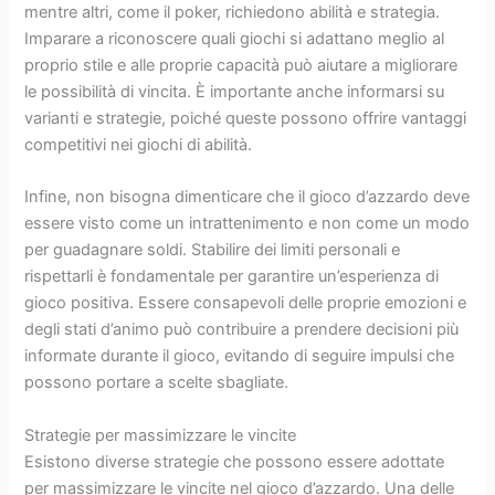
mentre altri, come il poker, richiedono abilità e strategia.
Imparare a riconoscere quali giochi si adattano meglio al
proprio stile e alle proprie capacità può aiutare a migliorare
le possibilità di vincita. È importante anche informarsi su
varianti e strategie, poiché queste possono offrire vantaggi
competitivi nei giochi di abilità.
Infine, non bisogna dimenticare che il gioco d’azzardo deve
essere visto come un intrattenimento e non come un modo
per guadagnare soldi. Stabilire dei limiti personali e
rispettarli è fondamentale per garantire un’esperienza di
gioco positiva. Essere consapevoli delle proprie emozioni e
degli stati d’animo può contribuire a prendere decisioni più
informate durante il gioco, evitando di seguire impulsi che
possono portare a scelte sbagliate.
Strategie per massimizzare le vincite
Esistono diverse strategie che possono essere adottate
per massimizzare le vincite nel gioco d’azzardo. Una delle