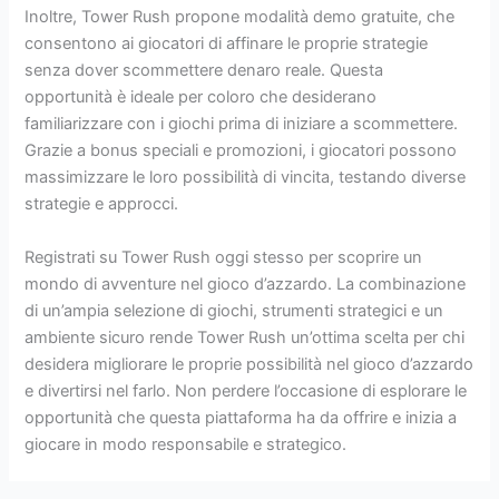
Inoltre, Tower Rush propone modalità demo gratuite, che
consentono ai giocatori di affinare le proprie strategie
senza dover scommettere denaro reale. Questa
opportunità è ideale per coloro che desiderano
familiarizzare con i giochi prima di iniziare a scommettere.
Grazie a bonus speciali e promozioni, i giocatori possono
massimizzare le loro possibilità di vincita, testando diverse
strategie e approcci.
Registrati su Tower Rush oggi stesso per scoprire un
mondo di avventure nel gioco d’azzardo. La combinazione
di un’ampia selezione di giochi, strumenti strategici e un
ambiente sicuro rende Tower Rush un’ottima scelta per chi
desidera migliorare le proprie possibilità nel gioco d’azzardo
e divertirsi nel farlo. Non perdere l’occasione di esplorare le
opportunità che questa piattaforma ha da offrire e inizia a
giocare in modo responsabile e strategico.