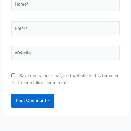
Name*
Email*
Website
Save my name, email, and website in this browser
for the next time I comment.