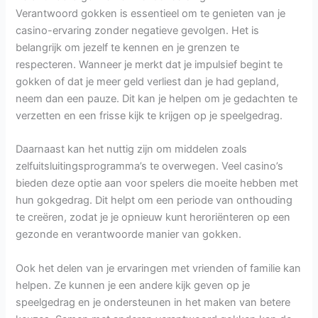
Verantwoord gokken is essentieel om te genieten van je
casino-ervaring zonder negatieve gevolgen. Het is
belangrijk om jezelf te kennen en je grenzen te
respecteren. Wanneer je merkt dat je impulsief begint te
gokken of dat je meer geld verliest dan je had gepland,
neem dan een pauze. Dit kan je helpen om je gedachten te
verzetten en een frisse kijk te krijgen op je speelgedrag.
Daarnaast kan het nuttig zijn om middelen zoals
zelfuitsluitingsprogramma’s te overwegen. Veel casino’s
bieden deze optie aan voor spelers die moeite hebben met
hun gokgedrag. Dit helpt om een periode van onthouding
te creëren, zodat je je opnieuw kunt heroriënteren op een
gezonde en verantwoorde manier van gokken.
Ook het delen van je ervaringen met vrienden of familie kan
helpen. Ze kunnen je een andere kijk geven op je
speelgedrag en je ondersteunen in het maken van betere