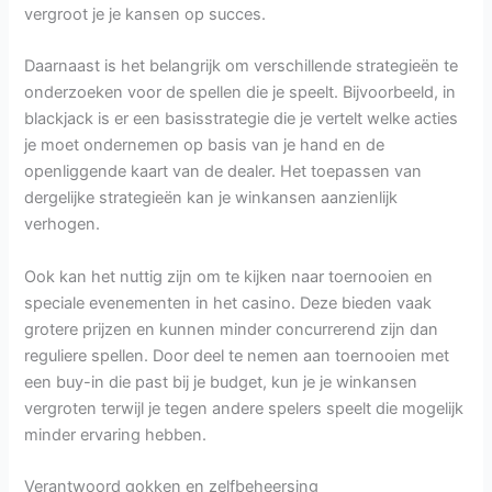
vergroot je je kansen op succes.
Daarnaast is het belangrijk om verschillende strategieën te
onderzoeken voor de spellen die je speelt. Bijvoorbeeld, in
blackjack is er een basisstrategie die je vertelt welke acties
je moet ondernemen op basis van je hand en de
openliggende kaart van de dealer. Het toepassen van
dergelijke strategieën kan je winkansen aanzienlijk
verhogen.
Ook kan het nuttig zijn om te kijken naar toernooien en
speciale evenementen in het casino. Deze bieden vaak
grotere prijzen en kunnen minder concurrerend zijn dan
reguliere spellen. Door deel te nemen aan toernooien met
een buy-in die past bij je budget, kun je je winkansen
vergroten terwijl je tegen andere spelers speelt die mogelijk
minder ervaring hebben.
Verantwoord gokken en zelfbeheersing