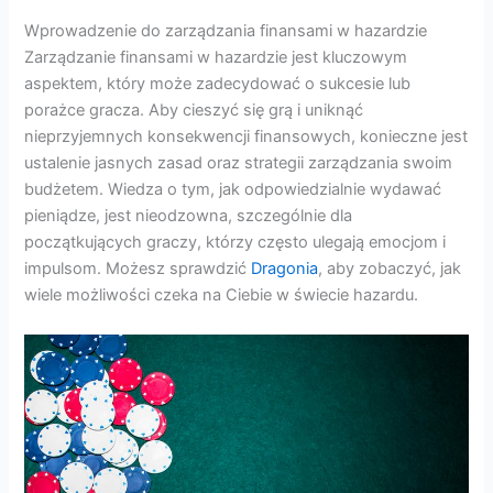
Wprowadzenie do zarządzania finansami w hazardzie
Zarządzanie finansami w hazardzie jest kluczowym
aspektem, który może zadecydować o sukcesie lub
porażce gracza. Aby cieszyć się grą i uniknąć
nieprzyjemnych konsekwencji finansowych, konieczne jest
ustalenie jasnych zasad oraz strategii zarządzania swoim
budżetem. Wiedza o tym, jak odpowiedzialnie wydawać
pieniądze, jest nieodzowna, szczególnie dla
początkujących graczy, którzy często ulegają emocjom i
impulsom. Możesz sprawdzić
Dragonia
, aby zobaczyć, jak
wiele możliwości czeka na Ciebie w świecie hazardu.